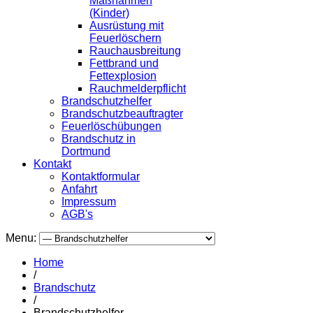
Maßnahmen
(Kinder)
Ausrüstung mit
Feuerlöschern
Rauchausbreitung
Fettbrand und
Fettexplosion
Rauchmelderpflicht
Brandschutzhelfer
Brandschutzbeauftragter
Feuerlöschübungen
Brandschutz in
Dortmund
Kontakt
Kontaktformular
Anfahrt
Impressum
AGB's
Menu:
Home
/
Brandschutz
/
Brandschutzhelfer